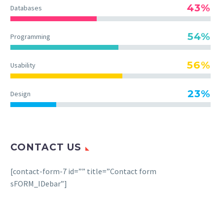
43%
Databases
54%
Programming
56%
Usability
23%
Design
CONTACT US
[contact-form-7 id=”” title=”Contact form
sFORM_IDebar”]