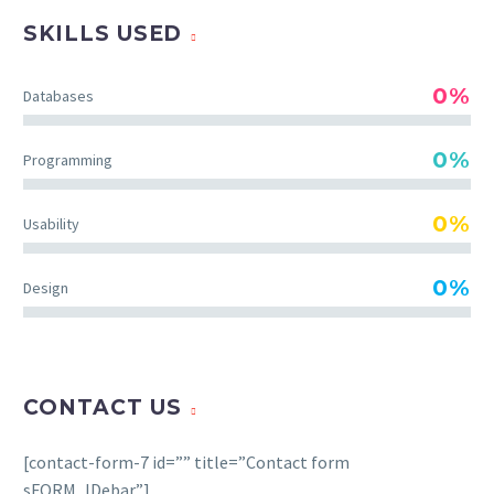
SKILLS USED
0%
Databases
JACK BEAR
0%
Programming
Marketing Manager
Lorem ipsum dolor sit amet,
0%
Usability
consectetur adipisicing elit,
sed do eiusmod tempor
0%
Design
incididunt ut labore et
dolore magna aliqua. Ut
enim ad minim veniam, quis
nostrud exercitation
CONTACT US
ullamco
[contact-form-7 id=”” title=”Contact form
sFORM_IDebar”]