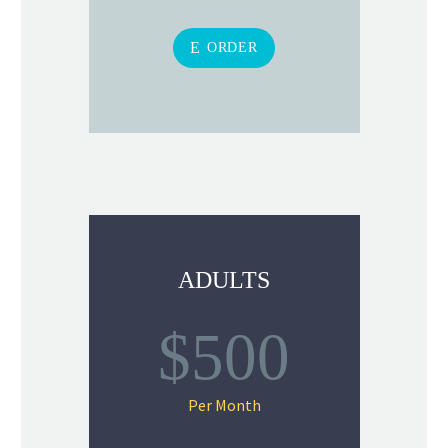
E
ORDER
ADULTS
$500
Per Month