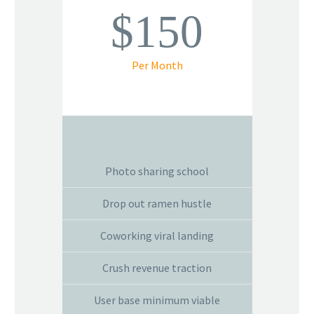
$150
Per Month
Photo sharing school
Drop out ramen hustle
Coworking viral landing
Crush revenue traction
User base minimum viable