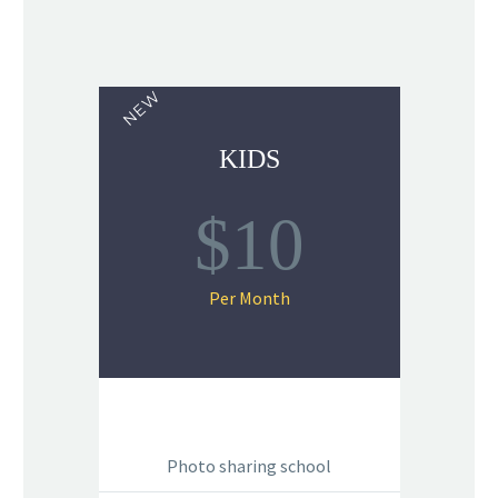
NEW
KIDS
$10
Per Month
Photo sharing school